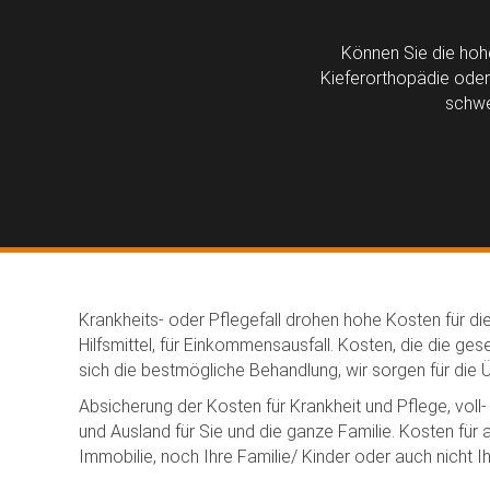
Können Sie die hohe
Kieferorthopädie oder 
schwe
Krankheits- oder Pflegefall drohen hohe Kosten für die
Hilfsmittel, für Einkommensausfall. Kosten, die die ge
sich die bestmögliche Behandlung, wir sorgen für die
Absicherung der Kosten für Krankheit und Pflege, voll- 
und Ausland für Sie und die ganze Familie. Kosten für
Immobilie, noch Ihre Familie/ Kinder oder auch nicht Ih