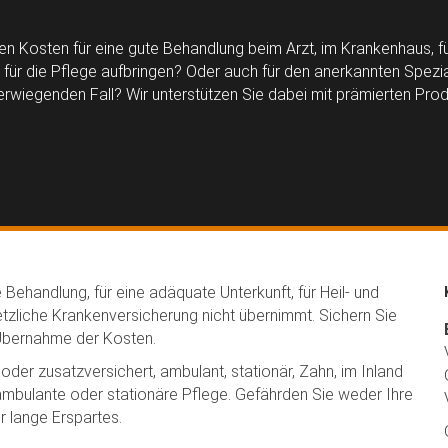
n Kosten für eine gute Behandlung beim Arzt, im Krankenhaus, für
für die Pflege aufbringen? Oder auch für den anerkannten Spezial
rwiegenden Fall? Wir unterstützen Sie dabei mit prämierten Prod
 Behandlung, für eine adäquate Unterkunft, für Heil- und
setzliche Krankenversicherung nicht übernimmt. Sichern Sie
 Übernahme der Kosten.
oder zusatzversichert, ambulant, stationär, Zahn, im Inland
 ambulante oder stationäre Pflege. Gefährden Sie weder Ihre
r lange Erspartes.