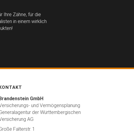
 Ihre Zähne, für die
isten in einem wirklich
ukten!
KONTAKT
Brandenstein GmbH
Versicherungs- und Vermögensplanung
Generalagentur der Württembergischen
Versicherung AG
Große Falterstr. 1